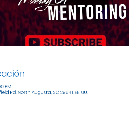
cación
:00 PM
eld Rd, North Augusta, SC 29841, EE. UU.