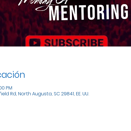
cación
:00 PM
eld Rd, North Augusta, SC 29841, EE. UU.