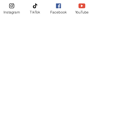
Boletin Informativo
Instagram
TikTok
Facebook
YouTube
Suscribirte Ahora
©
2019
-
Ministerio Logos y Rhema de Dios
Mail Login