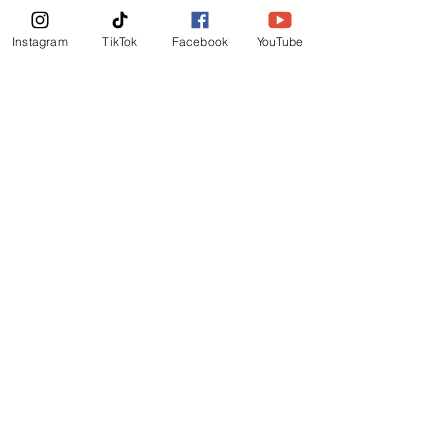
Boletin Informativo
Instagram
TikTok
Facebook
YouTube
Suscribirte Ahora
©
2019
-
Ministerio Logos y Rhema de Dios
Mail Login