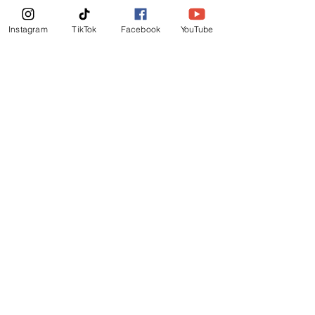
Boletin Informativo
Instagram
TikTok
Facebook
YouTube
Suscribirte Ahora
©
2019
-
Ministerio Logos y Rhema de Dios
Mail Login