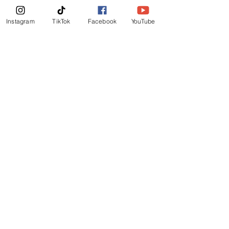
Boletin Informativo
Instagram
TikTok
Facebook
YouTube
Suscribirte Ahora
©
2019
-
Ministerio Logos y Rhema de Dios
Mail Login