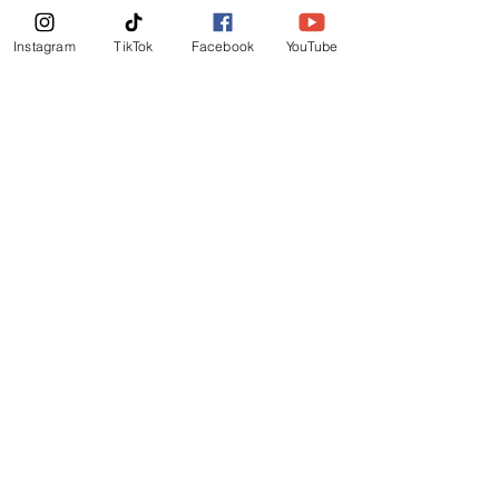
Boletin Informativo
Instagram
TikTok
Facebook
YouTube
Suscribirte Ahora
©
2019
-
Ministerio Logos y Rhema de Dios
Mail Login