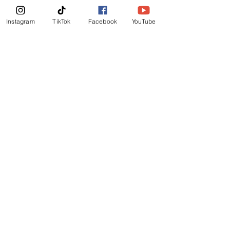
Boletin Informativo
Instagram
TikTok
Facebook
YouTube
Suscribirte Ahora
©
2019
-
Ministerio Logos y Rhema de Dios
Mail Login