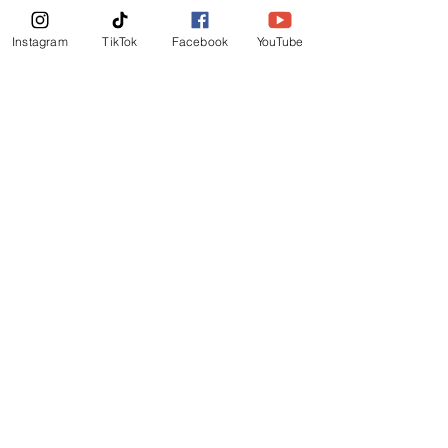
Boletin Informativo
Instagram
TikTok
Facebook
YouTube
Suscribirte Ahora
©
2019
-
Ministerio Logos y Rhema de Dios
Mail Login