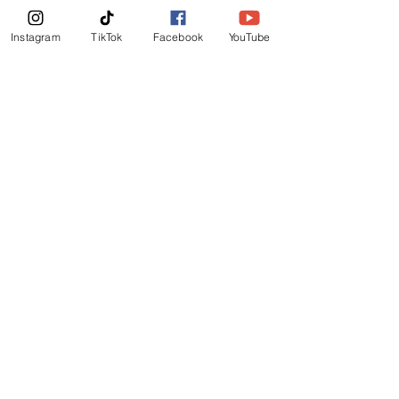
Boletin Informativo
Instagram
TikTok
Facebook
YouTube
Suscribirte Ahora
©
2019
-
Ministerio Logos y Rhema de Dios
Mail Login