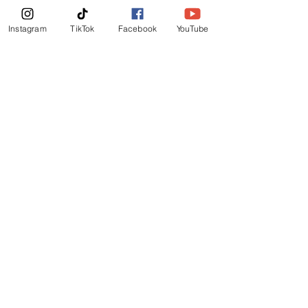
Boletin Informativo
Instagram
TikTok
Facebook
YouTube
Suscribirte Ahora
©
2019
-
Ministerio Logos y Rhema de Dios
Mail Login