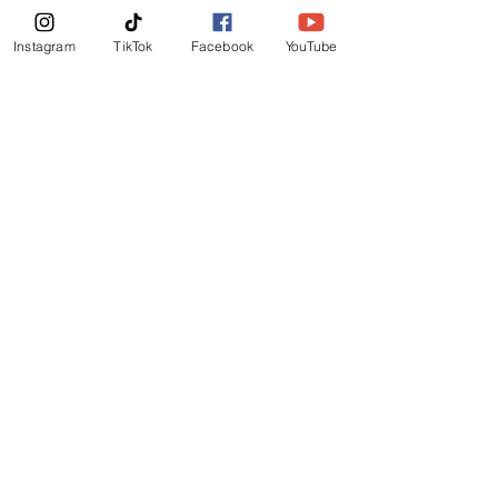
News Letter
Instagram
TikTok
Facebook
YouTube
Subscribe Now!
©
2019
-
Ministerio Logos y Rhema de Dios
Email Login