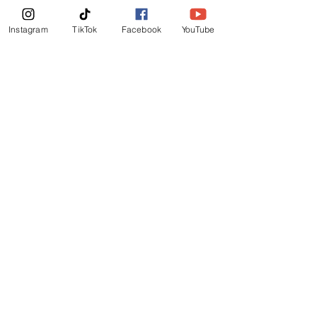
News Letter
Instagram
TikTok
Facebook
YouTube
Subscribe Now!
©
2019
-
Ministerio Logos y Rhema de Dios
Email Login