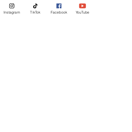
News Letter
Instagram
TikTok
Facebook
YouTube
Subscribe Now!
©
2019
-
Ministerio Logos y Rhema de Dios
Email Login