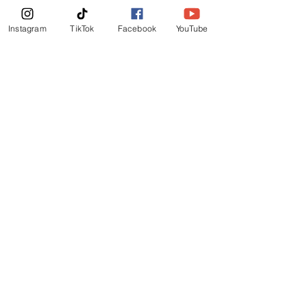
News Letter
Instagram
TikTok
Facebook
YouTube
Subscribe Now!
©
2019
-
Ministerio Logos y Rhema de Dios
Email Login