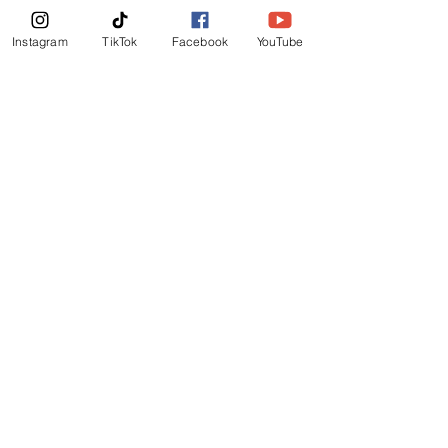
News Letter
Instagram
TikTok
Facebook
YouTube
Subscribe Now!
©
2019
-
Ministerio Logos y Rhema de Dios
Email Login