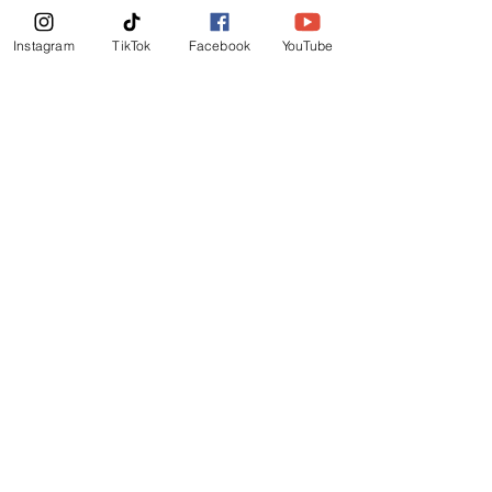
News Letter
Instagram
TikTok
Facebook
YouTube
Subscribe Now!
©
2019
-
Ministerio Logos y Rhema de Dios
Email Login