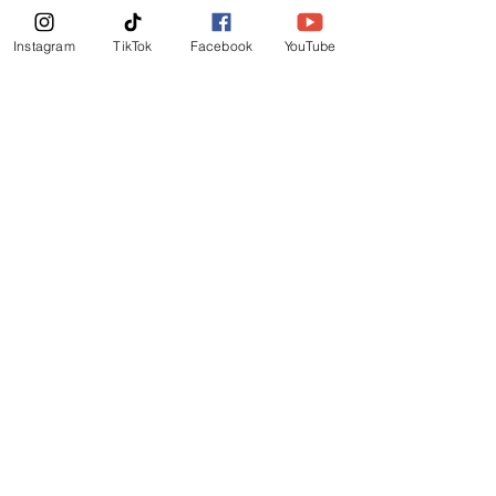
News Letter
Instagram
TikTok
Facebook
YouTube
Subscribe Now!
©
2019
-
Ministerio Logos y Rhema de Dios
Email Login