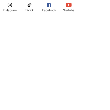
News Letter
Instagram
TikTok
Facebook
YouTube
Subscribe Now!
©
2019
-
Ministerio Logos y Rhema de Dios
Email Login