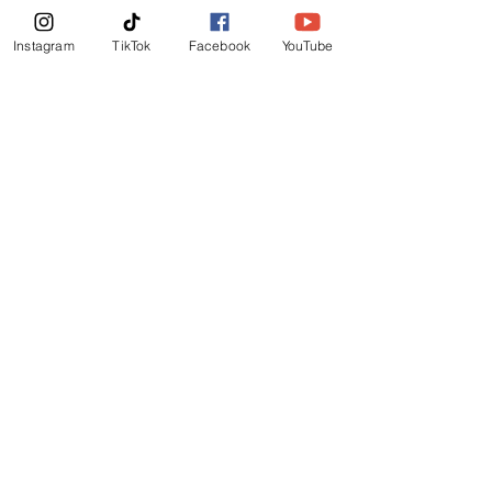
News Letter
Instagram
TikTok
Facebook
YouTube
Subscribe Now!
©
2019
-
Ministerio Logos y Rhema de Dios
Email Login