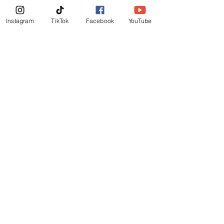
News Letter
Instagram
TikTok
Facebook
YouTube
Subscribe Now!
©
2019
-
Ministerio Logos y Rhema de Dios
Email Login